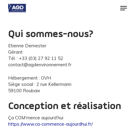
Skip
Menu
to
main
Close
content
Menu
Qui sommes-nous ?
Etienne Demester
Gérant
Tél. : +33 (03) 27 92 11 52
contact@agdenvironnement.fr
Hébergement : OVH
Siège social : 2 rue Kellermann
59100 Roubaix
Conception et réalisation
Ça COM’mence aujourd’hui
https://www.ca-commence-aujourdhui.fr/