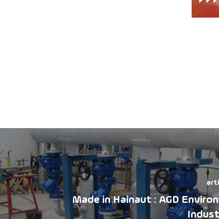
art
Made in Hainaut : AGD Enviro
Indust