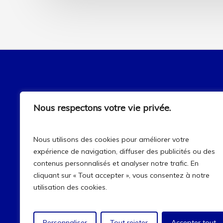
AGD Environnement & Industrie
Nous respectons votre vie privée.
AGD Environnement et Industrie a la mission
d'améliorer la qualité de l'air et les conditions de
travail dans les industries.
Nous utilisons des cookies pour améliorer votre
expérience de navigation, diffuser des publicités ou des
contenus personnalisés et analyser notre trafic. En
C
O
N
T
A
C
T
cliquant sur « Tout accepter », vous consentez à notre
utilisation des cookies.
Personnaliser
Tout rejeter
Accepter tout