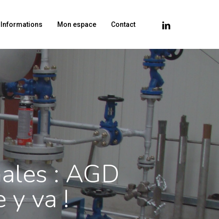
linkedin
& Informations
Mon espace
Contact
nales : AGD
 y va !