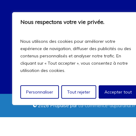
AGD Environnement & Industrie
Nous respectons votre vie privée.
AGD Environnement et Industrie a la mission
d'améliorer la qualité de l'air et les conditions de
travail dans les industries.
Nous utilisons des cookies pour améliorer votre
expérience de navigation, diffuser des publicités ou des
contenus personnalisés et analyser notre trafic. En
C
O
N
T
A
C
T
cliquant sur « Tout accepter », vous consentez à notre
utilisation des cookies.
Personnaliser
Tout rejeter
Accepter tout
©
2026
Propulsé par
ca-commence-aujourdhui.fr